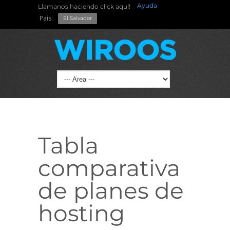
Ayuda
Llamanos haciendo click aquí!
País:
El Salvador
Tabla
comparativa
de planes de
hosting