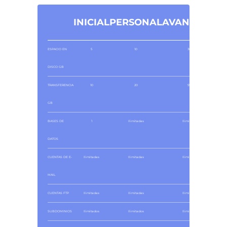
INICIAL
PERSONAL
AVANZADO
ESPACIO EN
5
10
300
DISCO GB
TRANSFERENCIA
10
20
550
GB
BASES DE
1
Ilimitadas
Ilimitadas
DATOS
CUENTAS DE E-
Ilimitadas
Ilimitadas
Ilimitadas
MAIL
CUENTAS FTP
Ilimitadas
Ilimitadas
Ilimitadas
SUBDOMINIOS
Ilimitados
Ilimitados
Ilimitados