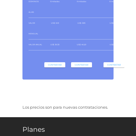
DOMINIOS
Ilimitados
Ilimitados
Ilimitados
ALIAS
VALOR
US$ 3.03
US$ 3.85
US$ 4.68
MENSUAL
VALOR ANUAL
US$ 36.30
US$ 46.20
US$ 56.10
CONTRATAR
CONTRATAR
CONTRATAR
Los precios son para nuevas contrataciones.
Planes