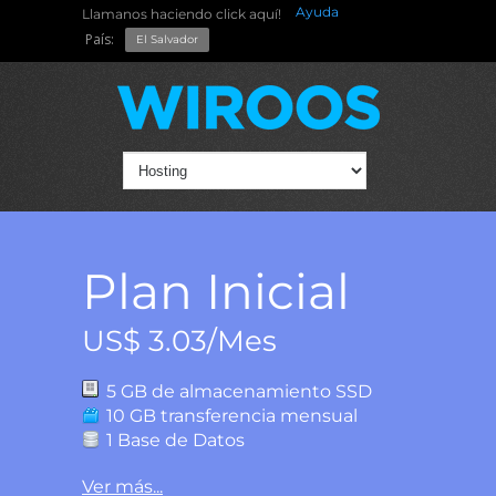
Ayuda
Llamanos haciendo click aquí!
País:
El Salvador
Plan Inicial
US$ 3.03/Mes
5 GB de almacenamiento SSD
10 GB transferencia mensual
1 Base de Datos
Ver más...