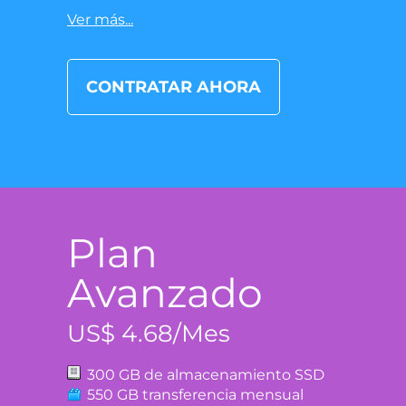
Ver más...
CONTRATAR AHORA
Plan
Avanzado
US$ 4.68/Mes
300 GB de almacenamiento SSD
550 GB transferencia mensual