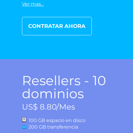
Ver mas...
CONTRATAR AHORA
Resellers - 10
dominios
US$ 8.80/Mes
100 GB espacio en disco
200 GB transferencia