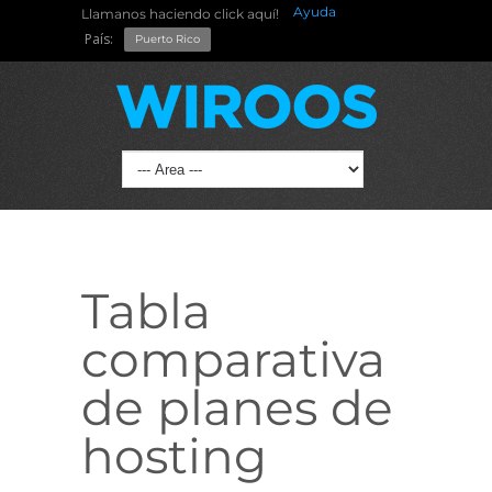
Ayuda
Llamanos haciendo click aquí!
País:
Puerto Rico
Tabla
comparativa
de planes de
hosting