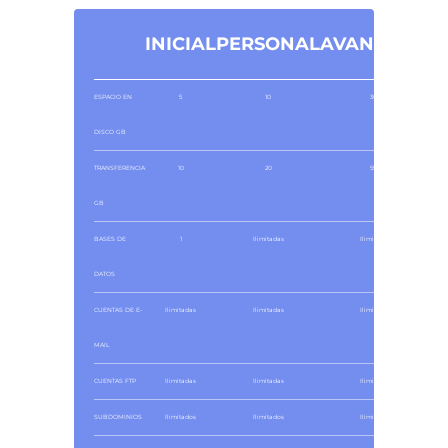
INICIAL
PERSONAL
AVANZADO
ESPACIO EN
5
10
300
DISCO GB
TRANSFERENCIA
10
20
550
GB
BASES DE
1
Ilimitadas
Ilimitadas
DATOS
CUENTAS DE E-
Ilimitadas
Ilimitadas
Ilimitadas
MAIL
CUENTAS FTP
Ilimitadas
Ilimitadas
Ilimitadas
SUBDOMINIOS
Ilimitados
Ilimitados
Ilimitados