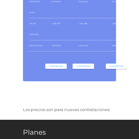
DOMINIOS
Ilimitados
Ilimitados
Ilimitados
ALIAS
VALOR
US$ 3.03
US$ 3.85
US$ 4.68
MENSUAL
VALOR ANUAL
US$ 36.30
US$ 46.20
US$ 56.10
CONTRATAR
CONTRATAR
CONTRATAR
Los precios son para nuevas contrataciones.
Planes