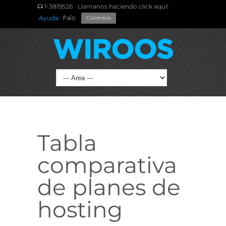
1-3819526
Llamanos haciendo click aquí!
País:
Ayuda
Colombia
Tabla
comparativa
de planes de
hosting