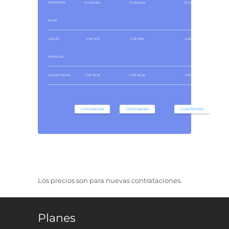
DOMINIOS
Ilimitados
Ilimitados
Ilimitados
ALIAS
VALOR
US$ 3.03
US$ 3.85
US$ 4.68
MENSUAL
VALOR ANUAL
US$ 36.30
US$ 46.20
US$ 56.10
CONTRATAR
CONTRATAR
CONTRATAR
Los precios son para nuevas contrataciones.
Planes