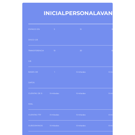
INICIAL
PERSONAL
AVANZADO
ESPACIO EN
5
10
300
DISCO GB
TRANSFERENCIA
10
20
550
GB
BASES DE
1
Ilimitadas
Ilimitadas
DATOS
CUENTAS DE E-
Ilimitadas
Ilimitadas
Ilimitadas
MAIL
CUENTAS FTP
Ilimitadas
Ilimitadas
Ilimitadas
SUBDOMINIOS
Ilimitados
Ilimitados
Ilimitados