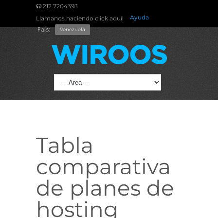
212 7204393
Ayuda
Llamanos haciendo click aquí!
País:
Venezuela
Tabla
comparativa
de planes de
hosting