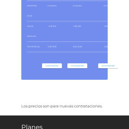
DOMINIOS
Ilimitados
Ilimitados
Ilimitados
ALIAS
VALOR
US$ 3.03
US$ 3.85
US$ 4.68
MENSUAL
VALOR ANUAL
US$ 36.30
US$ 46.20
US$ 56.10
CONTRATAR
CONTRATAR
CONTRATAR
Los precios son para nuevas contrataciones.
Planes