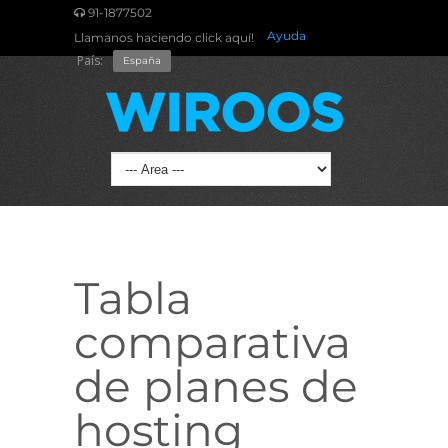
91-1877502
Ayuda
Llamanos haciendo click aquí!
País:
España
Tabla
comparativa
de planes de
hosting