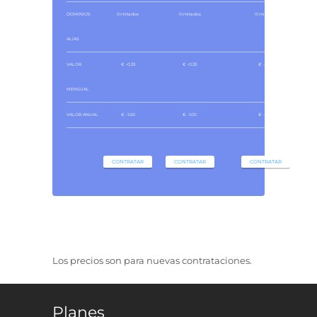
DOMINIOS
Ilimitados
Ilimitados
Ilimitados
ALIAS
VALOR
€ -0.33
€ -0.33
€ -1.00
MENSUAL
VALOR ANUAL
€ -1.00
€ -1.00
€ -1.00
CONTRATAR
CONTRATAR
CONTRATAR
Los precios son para nuevas contrataciones.
Planes