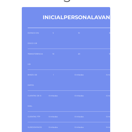
INICIAL
PERSONAL
AVANZADO
ESPACIO EN
5
10
300
DISCO GB
TRANSFERENCIA
10
20
550
GB
BASES DE
1
Ilimitadas
Ilimitadas
DATOS
CUENTAS DE E-
Ilimitadas
Ilimitadas
Ilimitadas
MAIL
CUENTAS FTP
Ilimitadas
Ilimitadas
Ilimitadas
SUBDOMINIOS
Ilimitados
Ilimitados
Ilimitados