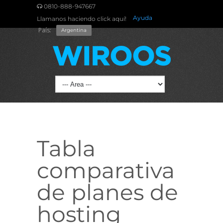
0810-888-947667
Ayuda
Llamanos haciendo click aquí!
País:
Argentina
Tabla
comparativa
de planes de
hosting