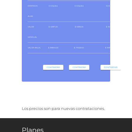
DOMINIOS
Ilimitados
Ilimitados
Ilimitados
ALIAS
VALOR
$ 4987.00
$ 6585.00
$ 9066.00
MENSUAL
VALOR ANUAL
$ 59844.00
$ 79020.00
$ 108792.00
CONTRATAR
CONTRATAR
CONTRATAR
Los precios son para nuevas contrataciones.
Planes