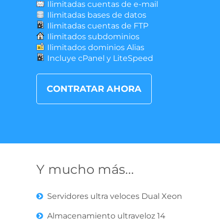
Ilimitadas cuentas de e-mail
Ilimitadas bases de datos
Ilimitadas cuentas de FTP
Ilimitados subdominios
Ilimitados dominios Alias
Incluye cPanel y LiteSpeed
CONTRATAR AHORA
Y mucho más...
Servidores ultra veloces Dual Xeon
Almacenamiento ultraveloz 14