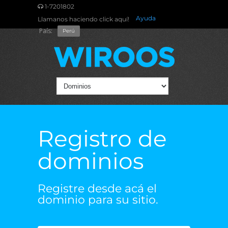
1-7201802
Ayuda
Llamanos haciendo click aquí!
País:
Perú
Registro de
dominios
Registre desde acá el
dominio para su sitio.