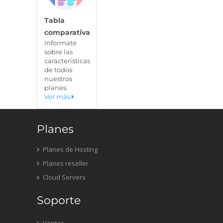
Tabla
comparativa
Informate
sobre las
características
de todos
nuestros
planes.
Ver más
Planes
Planes de Hosting
Planes reseller
Cloud Servers
Soporte