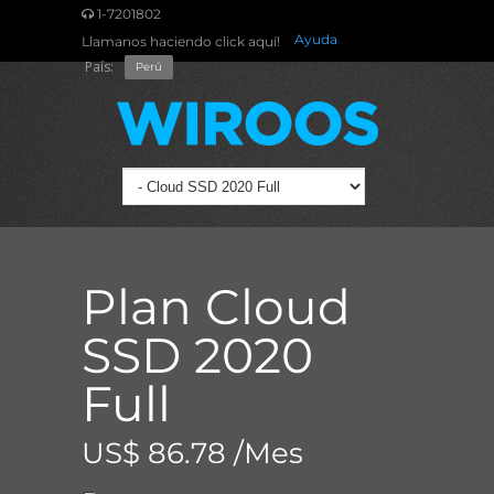
1-7201802
Ayuda
Llamanos haciendo click aquí!
País:
Perú
Plan Cloud
SSD 2020
Full
US$ 86.78 /Mes