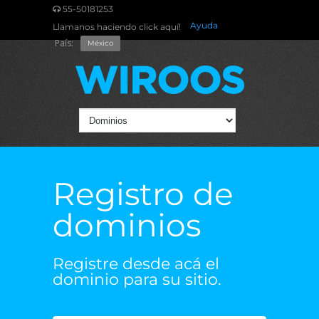
55-50181253
Ayuda
Llamanos haciendo click aquí!
País:
México
Registro de
dominios
Registre desde acá el
dominio para su sitio.