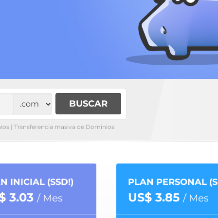
ios
|
Transferencia masiva de Dominios
N INICIAL (SSD!)
PLAN PERSONAL (S
$ 3.03
US$ 3.85
/ Mes
/ Mes