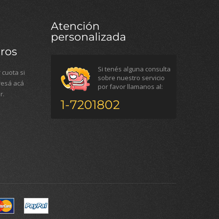
Atención
personalizada
ros
Si tenés alguna consulta
 cuota si
sobre nuestro servicio
gresá acá
por favor llamanos al:
r.
1-7201802