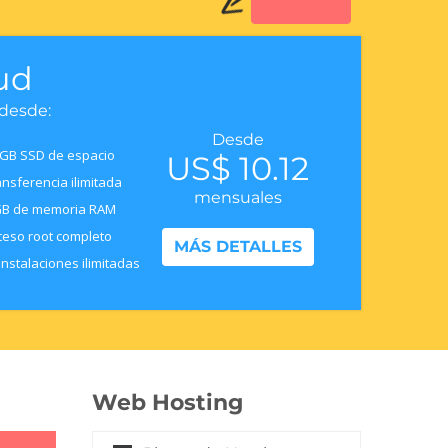
ud
 desde:
Desde
GB SSD de espacio
US$ 10.12
nsferencia ilimitada
mensuales
GB de memoria RAM
eso root completo
MÁS DETALLES
nstalaciones ilimitadas
Web Hosting