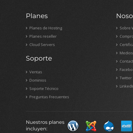
Planes
Noso
Planes de Hosting
Sobre 
Planes reseller
Compro
Cloud Servers
Certifi
Medios
Soporte
Contac
Facebo
Ventas
Twitter
Dominios
LinkedI
Soporte Técnico
Preguntas Frecuentes
Nuestros planes
incluyen: