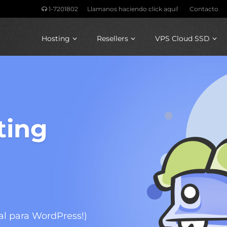
1-7201802
Llamanos haciendo click aquí!
Contacto
Hosting
Resellers
VPS Cloud SSD
ting
l para WordPress!)