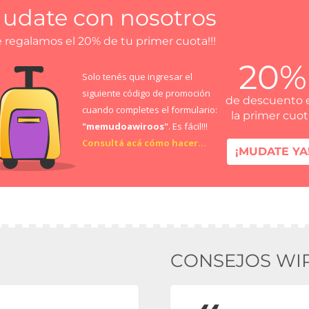
udate con nosotros
e regalamos el 20% de tu primer cuota!!!
20%
Solo tenés que ingresar el
siguiente código de promoción
de descuento 
cuando completes el formulario:
la primer cuo
"memudoawiroos"
. Es fácil!!!
Consultá acá cómo hacer...
¡MUDATE YA
CONSEJOS WI