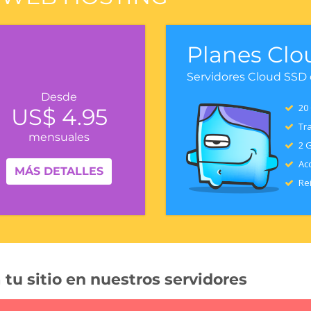
Planes Clo
Servidores Cloud SSD
Desde
20 
US$ 4.95
Tra
mensuales
2 
Acc
MÁS DETALLES
Rei
 tu sitio en nuestros servidores