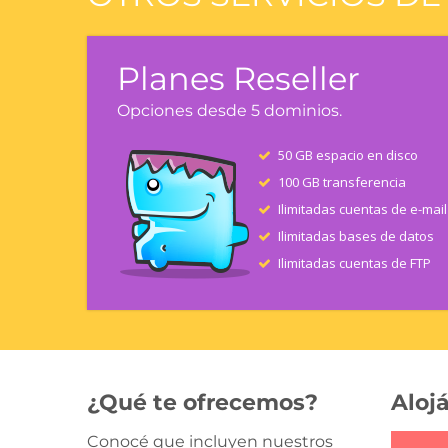
Planes Reseller
Opciones desde 5 dominios.
50 GB espacio en disco
100 GB transferencia
Ilimitadas cuentas de e-mail
Ilimitadas bases de datos
Ilimitadas cuentas de FTP
¿Qué te ofrecemos?
Alojá
Conocé que incluyen nuestros