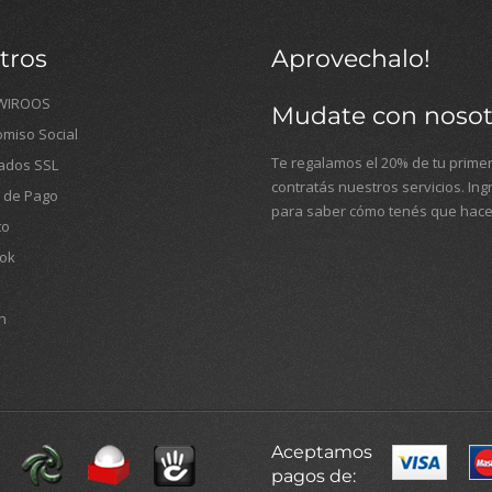
tros
Aprovechalo!
WIROOS
Mudate con nosot
miso Social
Te regalamos el 20% de tu primer
cados SSL
contratás nuestros servicios. In
 de Pago
para saber cómo tenés que hace
to
ok
n
Aceptamos
pagos de: