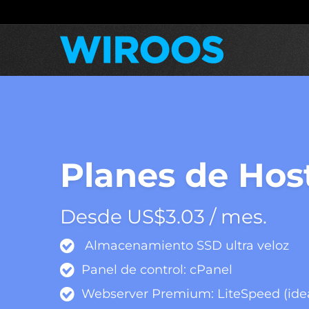
Planes de Hos
Desde US$3.03 / mes.
Almacenamiento SSD ultra veloz
Panel de control: cPanel
Webserver Premium: LiteSpeed (idea