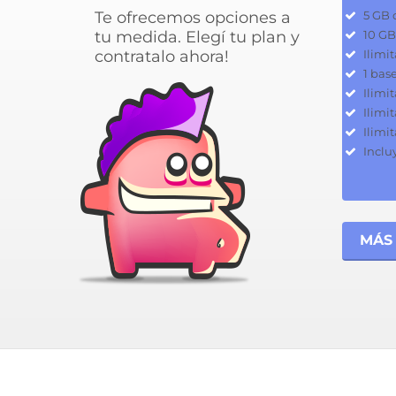
Te ofrecemos opciones a
5 GB 
tu medida. Elegí tu plan y
10 GB
contratalo ahora!
Ilimi
1 bas
Ilimi
Ilimi
Ilimi
Inclu
MÁS