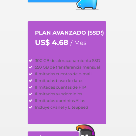
PLAN AVANZADO (SSD!)
US$ 4.68
/ Mes
300 GB de almacenamiento SSD
550 GB de transferencia mensual
Ilimitadas cuentas de e-mail
Ilimitadas base de datos
Ilimitadas cuentas de FTP
Ilimitados subdominios
Ilimitados dominios Alias
Incluye cPanel y LiteSpeed