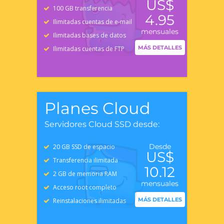
US$
100 GB transferencia
4.95
Ilimitadas cuentas de e-mail
mensuales
Ilimitadas bases de datos
MÁS DETALLES
Ilimitadas cuentas de FTP
Planes Cloud
Servidores Cloud SSD desde:
Desde
20 GB SSD de espacio
US$
Transferencia ilimitada
10.12
2 GB de memoria RAM
mensuales
Acceso root completo
MÁS DETALLES
Reinstalaciones ilimitadas