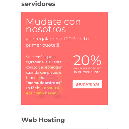
servidores
Mudate con
nosotros
y te regalamos el 20% de tu
primer cuota!!!
20%
Solo tenés que
ingresar el siguiente
código de promoción
de descuento en
cuando completes el
la primer cuota
formulario:
"memudoawiroos"
.
¡MUDATE YA!
Es fácil!!!
Consultá
acá cómo hacer...
Web Hosting