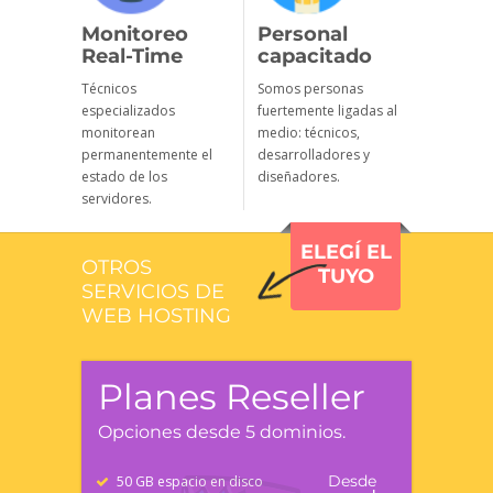
Monitoreo
Personal
Real-Time
capacitado
Técnicos
Somos personas
especializados
fuertemente ligadas al
monitorean
medio: técnicos,
permanentemente el
desarrolladores y
estado de los
diseñadores.
servidores.
ELEGÍ EL
OTROS
TUYO
SERVICIOS DE
WEB HOSTING
Planes Reseller
Opciones desde 5 dominios.
Desde
50 GB espacio en disco