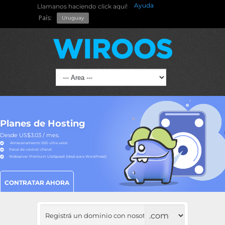
Ayuda
Llamanos haciendo click aquí!
País:
Uruguay
Planes de Hosting
Desde US$3.03 / mes.
Almacenamiento SSD ultra veloz
Panel de control: cPanel
Webserver Premium: LiteSpeed (ideal para WordPress!)
CONTRATAR AHORA