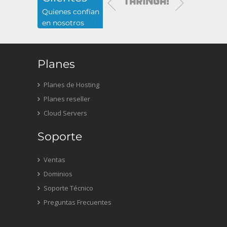
Quienes confían
en nosotros
Planes
Planes de Hosting
Planes reseller
Cloud Servers
Soporte
Ventas
Dominios
Soporte Técnico
Preguntas Frecuentes