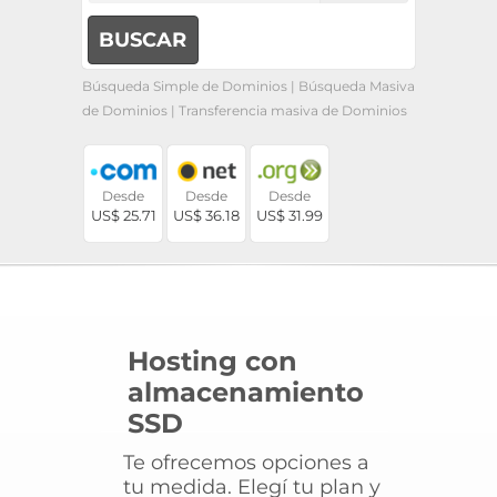
Búsqueda Simple de Dominios
|
Búsqueda Masiva
de Dominios
|
Transferencia masiva de Dominios
Desde
Desde
Desde
US$ 25.71
US$ 36.18
US$ 31.99
Hosting con
almacenamiento
SSD
Te ofrecemos opciones a
tu medida. Elegí tu plan y