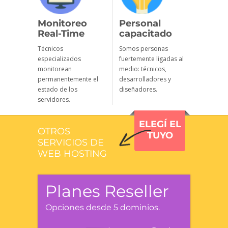
Monitoreo
Personal
Real-Time
capacitado
Técnicos
Somos personas
especializados
fuertemente ligadas al
monitorean
medio: técnicos,
permanentemente el
desarrolladores y
estado de los
diseñadores.
servidores.
ELEGÍ EL
OTROS
TUYO
SERVICIOS DE
WEB HOSTING
Planes Reseller
Opciones desde 5 dominios.