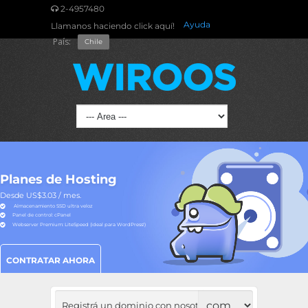
2-4957480
Ayuda
Llamanos haciendo click aquí!
País:
Chile
Planes de Hosting
Desde US$3.03 / mes.
Almacenamiento SSD ultra veloz
Panel de control: cPanel
Webserver Premium: LiteSpeed (ideal para WordPress!)
CONTRATAR AHORA