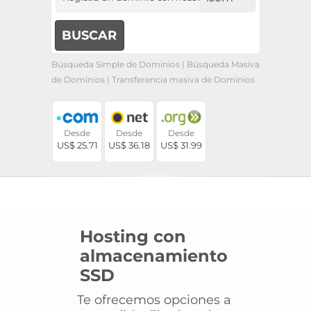
Búsqueda Simple de Dominios
|
Búsqueda Masiva
de Dominios
|
Transferencia masiva de Dominios
Desde
Desde
Desde
US$ 25.71
US$ 36.18
US$ 31.99
Hosting con
almacenamiento
SSD
Te ofrecemos opciones a