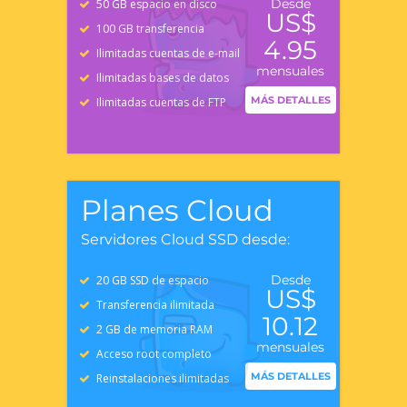
Desde
50 GB espacio en disco
US$
100 GB transferencia
4.95
Ilimitadas cuentas de e-mail
mensuales
Ilimitadas bases de datos
MÁS DETALLES
Ilimitadas cuentas de FTP
Planes Cloud
Servidores Cloud SSD desde:
Desde
20 GB SSD de espacio
US$
Transferencia ilimitada
10.12
2 GB de memoria RAM
mensuales
Acceso root completo
MÁS DETALLES
Reinstalaciones ilimitadas