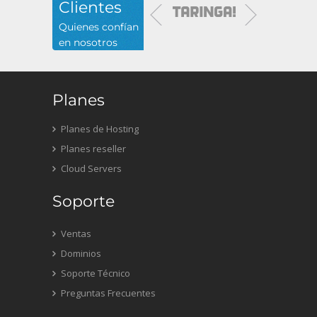
Clientes
Quienes confían
en nosotros
Planes
Planes de Hosting
Planes reseller
Cloud Servers
Soporte
Ventas
Dominios
Soporte Técnico
Preguntas Frecuentes