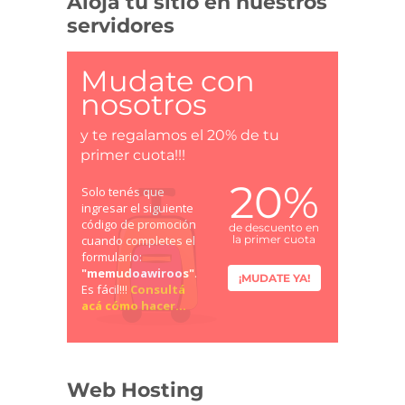
Alojá tu sitio en nuestros
servidores
Mudate con
nosotros
y te regalamos el 20% de tu
primer cuota!!!
20%
Solo tenés que
ingresar el siguiente
código de promoción
de descuento en
cuando completes el
la primer cuota
formulario:
"memudoawiroos"
.
¡MUDATE YA!
Es fácil!!!
Consultá
acá cómo hacer...
Web Hosting