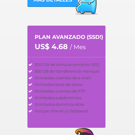
PLAN AVANZADO (SSD!)
US$ 4.68
/ Mes
300 GB de almacenamiento SSD
550 GB de transferencia mensual
Ilimitadas cuentas de e-mail
Ilimitadas base de datos
Ilimitadas cuentas de FTP
Ilimitados subdominios
Ilimitados dominios Alias
Incluye cPanel y LiteSpeed