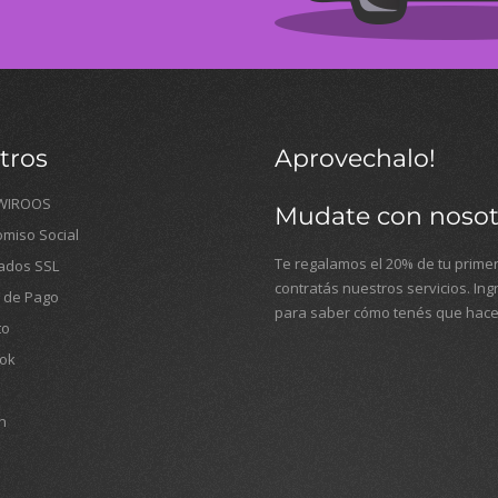
tros
Aprovechalo!
WIROOS
Mudate con nosot
miso Social
Te regalamos el 20% de tu primer
cados SSL
contratás nuestros servicios. In
 de Pago
para saber cómo tenés que hace
to
ok
n