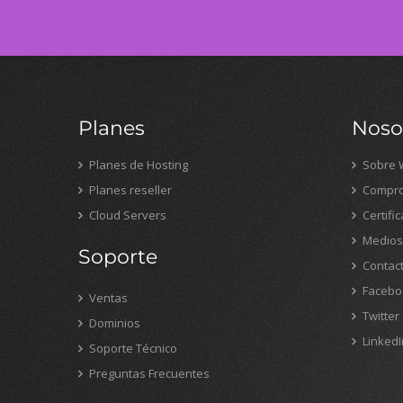
Planes
Noso
Planes de Hosting
Sobre 
Planes reseller
Compro
Cloud Servers
Certifi
Medios
Soporte
Contac
Facebo
Ventas
Twitter
Dominios
LinkedI
Soporte Técnico
Preguntas Frecuentes