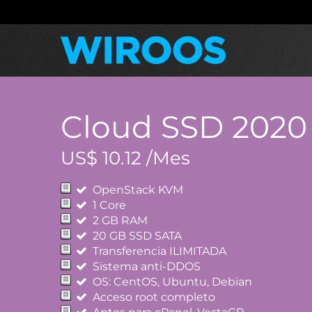
Cloud SSD 2020 
US$ 10.12 /Mes
OpenStack KVM
1 Core
2 GB RAM
20 GB SSD SATA
Transferencia ILIMITADA
Sistema anti-DDOS
OS: CentOS, Ubuntu, Debian
Acceso root completo