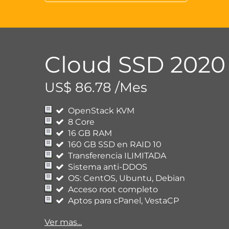
Cloud SSD 2020 
US$ 86.78 /Mes
OpenStack KVM
8 Core
16 GB RAM
160 GB SSD en RAID 10
Transferencia ILIMITADA
Sistema anti-DDOS
OS: CentOS, Ubuntu, Debian
Acceso root completo
Aptos para cPanel, VestaCP
Ver mas...