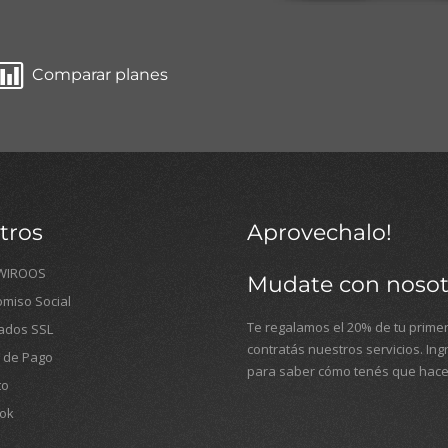
Comparar planes
tros
Aprovechalo!
WIROOS
Mudate con nosot
miso Social
Te regalamos el 20% de tu primer
cados SSL
contratás nuestros servicios. In
 de Pago
para saber cómo tenés que hace
to
ok