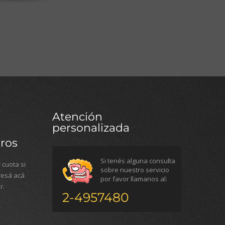
Atención
personalizada
ros
Si tenés alguna consulta
 cuota si
sobre nuestro servicio
gresá acá
por favor llamanos al:
r.
2-4957480