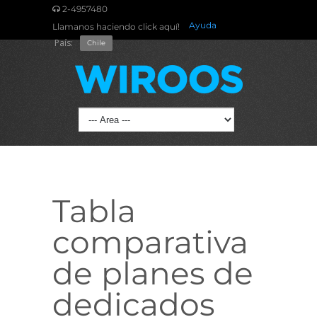
2-4957480
Ayuda
Llamanos haciendo click aquí!
País:
Chile
Tabla
comparativa
de planes de
dedicados