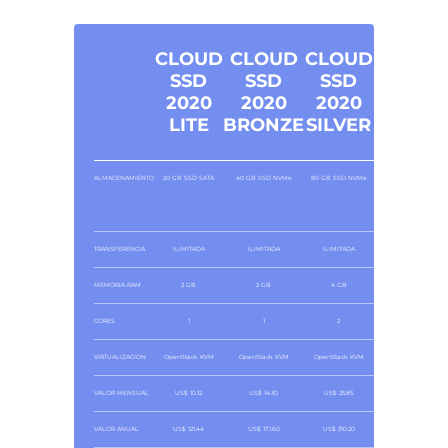
CLOUD
CLOUD
CLOUD
CLOUD
SSD
SSD
SSD
SSD
2020
2020
2020
2020
LITE
BRONZE
SILVER
GOLD
ALMACENAMIENTO
20 GB SSD SATA
40 GB SSD NVMe
80 GB SSD NVMe
160 GB SSD NVMe
TRANSFERENCIA
ILIMITADA
ILIMITADA
ILIMITADA
ILIMITADA
MEMORIA RAM
2 GB
2 GB
4 GB
8 GB
CORES
1
1
2
4
VIRTUALIZACION
OpenStack KVM
OpenStack KVM
OpenStack KVM
OpenStack KVM
VALOR MENSUAL
US$ 10.12
US$ 14.30
US$ 25.85
US$ 54.88
VALOR ANUAL
US$ 121.44
US$ 171.60
US$ 310.20
US$ 658.55