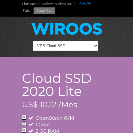
Ayuda
Llamanos haciendo click aquí!
País:
Costa Rica
Cloud SSD
2020 Lite
US$ 10.12 /Mes
OpenStack KVM
1 Core
2 GB RAM