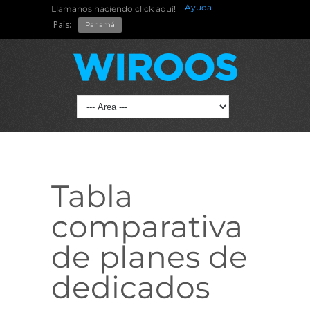
Ayuda
Llamanos haciendo click aquí!
País:
Panamá
Tabla
comparativa
de planes de
dedicados