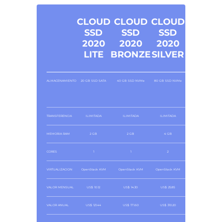
CLOUD
CLOUD
CLOUD
CLOUD
SSD
SSD
SSD
SSD
2020
2020
2020
2020
LITE
BRONZE
SILVER
GOLD
ALMACENAMIENTO
20 GB SSD SATA
40 GB SSD NVMe
80 GB SSD NVMe
160 GB SSD NVMe
TRANSFERENCIA
ILIMITADA
ILIMITADA
ILIMITADA
ILIMITADA
MEMORIA RAM
2 GB
2 GB
4 GB
8 GB
CORES
1
1
2
4
VIRTUALIZACION
OpenStack KVM
OpenStack KVM
OpenStack KVM
OpenStack KVM
VALOR MENSUAL
US$ 10.12
US$ 14.30
US$ 25.85
US$ 54.88
VALOR ANUAL
US$ 121.44
US$ 171.60
US$ 310.20
US$ 658.55