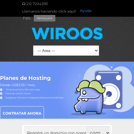
212 7204393
Ayuda
Llamanos haciendo click aquí!
País:
Venezuela
Planes de Hosting
Desde US$3.03 / mes.
Almacenamiento SSD ultra veloz
Panel de control: cPanel
Webserver Premium: LiteSpeed (ideal para WordPress!)
CONTRATAR AHORA