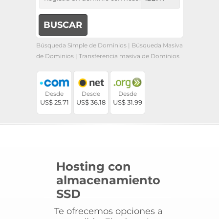
Búsqueda Simple de Dominios
|
Búsqueda Masiva
de Dominios
|
Transferencia masiva de Dominios
Desde
Desde
Desde
US$ 25.71
US$ 36.18
US$ 31.99
Hosting con
almacenamiento
SSD
Te ofrecemos opciones a