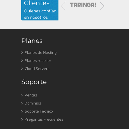
Clientes
Quienes confían
en nosotros
Planes
Planes de Hosting
Planes reseller
Cloud Servers
Soporte
Ventas
Dominios
Soporte Técnico
Preguntas Frecuentes