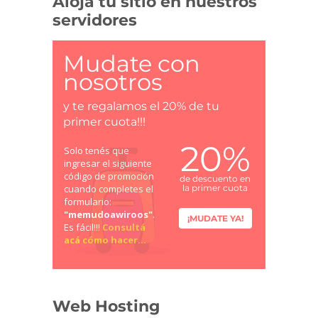
Alojá tu sitio en nuestros
servidores
Mudate con
nosotros
y te regalamos el 20% de tu
primer cuota!!!
20%
Solo tenés que
ingresar el siguiente
código de promoción
de descuento en
cuando completes el
la primer cuota
formulario:
"memudoawiroos"
.
¡MUDATE YA!
Es fácil!!!
Consultá
acá cómo hacer...
Web Hosting