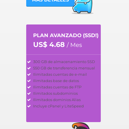
PLAN AVANZADO (SSD!)
US$ 4.68
/ Mes
300 GB de almacenamiento SSD
550 GB de transferencia mensual
Ilimitadas cuentas de e-mail
Ilimitadas base de datos
Ilimitadas cuentas de FTP
Ilimitados subdominios
Ilimitados dominios Alias
Incluye cPanel y LiteSpeed