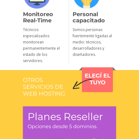
Monitoreo
Personal
Real-Time
capacitado
Técnicos
Somos personas
especializados
fuertemente ligadas al
monitorean
medio: técnicos,
permanentemente el
desarrolladores y
estado de los
diseñadores.
servidores.
ELEGÍ EL
OTROS
TUYO
SERVICIOS DE
WEB HOSTING
Planes Reseller
Opciones desde 5 dominios.