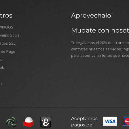
tros
Aprovechalo!
WIROOS
Mudate con nosot
miso Social
Te regalamos el 20% de tu primer
cados SSL
contratás nuestros servicios. In
 de Pago
para saber cómo tenés que hace
to
ok
n
Aceptamos
pagos de: