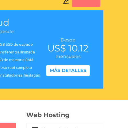
ud
 desde:
Desde
GB SSD de espacio
US$ 10.12
nsferencia ilimitada
mensuales
GB de memoria RAM
eso root completo
MÁS DETALLES
nstalaciones ilimitadas
Web Hosting