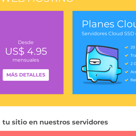
Planes Clo
Servidores Cloud SSD
Desde
20 
US$ 4.95
Tra
mensuales
2 
Acc
MÁS DETALLES
Rei
 tu sitio en nuestros servidores