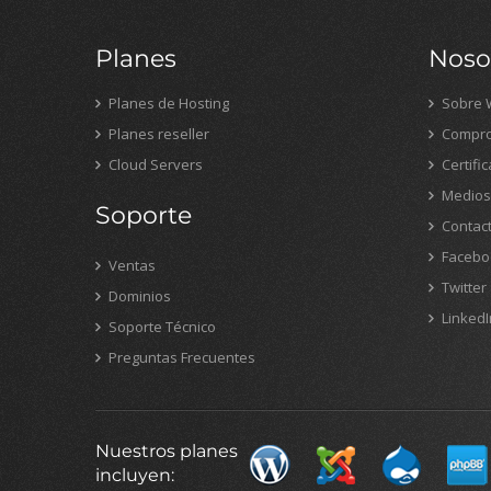
Planes
Noso
Planes de Hosting
Sobre 
Planes reseller
Compro
Cloud Servers
Certifi
Medios
Soporte
Contac
Facebo
Ventas
Twitter
Dominios
LinkedI
Soporte Técnico
Preguntas Frecuentes
Nuestros planes
incluyen: