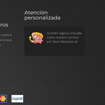
Atención
personalizada
ros
Si tenés alguna consulta
 cuota si
sobre nuestro servicio
gresá acá
por favor llamanos al:
r.