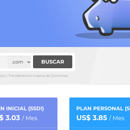
ios
|
Transferencia masiva de Dominios
N INICIAL (SSD!)
PLAN PERSONAL (S
$ 3.03
US$ 3.85
/ Mes
/ Mes