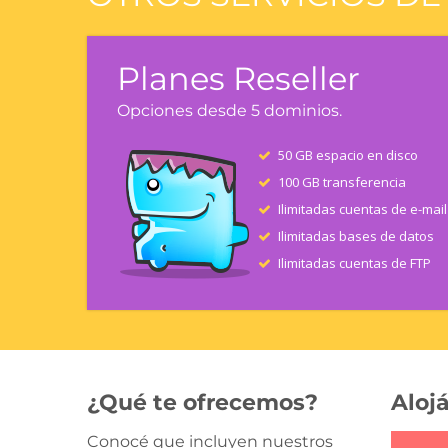
Planes Reseller
Opciones desde 5 dominios.
50 GB espacio en disco
100 GB transferencia
Ilimitadas cuentas de e-mail
Ilimitadas bases de datos
Ilimitadas cuentas de FTP
¿Qué te ofrecemos?
Alojá
Conocé que incluyen nuestros