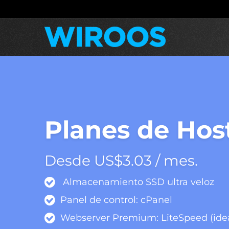
Planes de Hos
Desde US$3.03 / mes.
Almacenamiento SSD ultra veloz
Panel de control: cPanel
Webserver Premium: LiteSpeed (idea