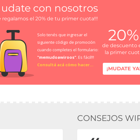
udate con nosotros
e regalamos el 20% de tu primer cuota!!!
20%
Solo tenés que ingresar el
siguiente código de promoción
de descuento 
cuando completes el formulario:
la primer cuo
"memudoawiroos"
. Es fácil!!!
Consultá acá cómo hacer...
¡MUDATE YA
CONSEJOS WI