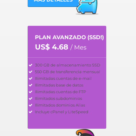
PLAN AVANZADO (SSD!)
US$ 4.68
/ Mes
300 GB de almacenamiento SSD
550 GB de transferencia mensual
Ilimitadas cuentas de e-mail
Ilimitadas base de datos
Ilimitadas cuentas de FTP
Ilimitados subdominios
Ilimitados dominios Alias
Incluye cPanel y LiteSpeed