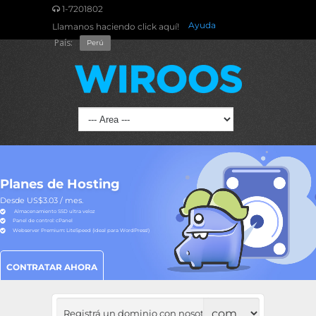
1-7201802
Ayuda
Llamanos haciendo click aquí!
País:
Perú
Planes de Hosting
Desde US$3.03 / mes.
Almacenamiento SSD ultra veloz
Panel de control: cPanel
Webserver Premium: LiteSpeed (ideal para WordPress!)
CONTRATAR AHORA