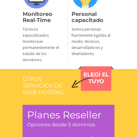
Monitoreo
Personal
Real-Time
capacitado
Técnicos
Somos personas
especializados
fuertemente ligadas al
monitorean
medio: técnicos,
permanentemente el
desarrolladores y
estado de los
diseñadores.
servidores.
ELEGÍ EL
OTROS
TUYO
SERVICIOS DE
WEB HOSTING
Planes Reseller
Opciones desde 5 dominios.