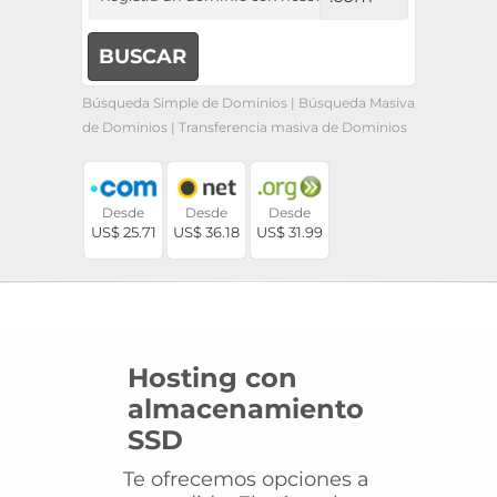
Búsqueda Simple de Dominios
|
Búsqueda Masiva
de Dominios
|
Transferencia masiva de Dominios
Desde
Desde
Desde
US$ 25.71
US$ 36.18
US$ 31.99
Hosting con
almacenamiento
SSD
Te ofrecemos opciones a