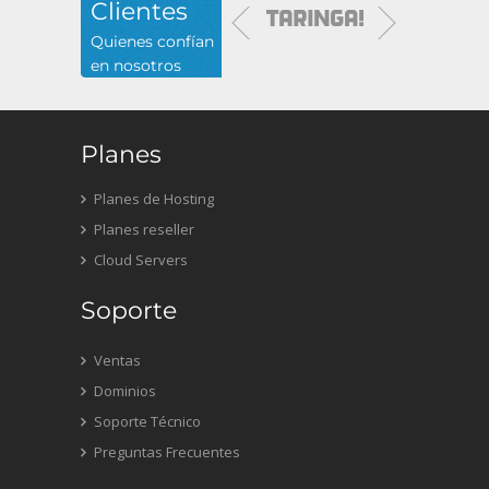
Clientes
Quienes confían
en nosotros
Planes
Planes de Hosting
Planes reseller
Cloud Servers
Soporte
Ventas
Dominios
Soporte Técnico
Preguntas Frecuentes