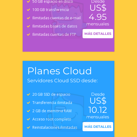
Desde
50 GB espacio en disco
US$
100 GB transferencia
4.95
Ilimitadas cuentas de e-mail
mensuales
Ilimitadas bases de datos
MÁS DETALLES
Ilimitadas cuentas de FTP
Planes Cloud
Servidores Cloud SSD desde:
Desde
20 GB SSD de espacio
US$
Transferencia ilimitada
10.12
2 GB de memoria RAM
mensuales
Acceso root completo
MÁS DETALLES
Reinstalaciones ilimitadas