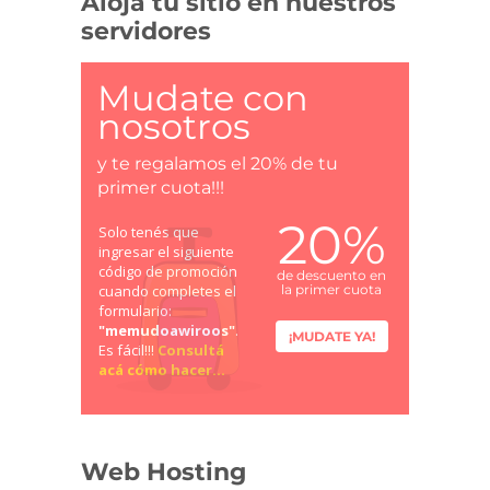
Alojá tu sitio en nuestros
servidores
Mudate con
nosotros
y te regalamos el 20% de tu
primer cuota!!!
20%
Solo tenés que
ingresar el siguiente
código de promoción
de descuento en
cuando completes el
la primer cuota
formulario:
"memudoawiroos"
.
¡MUDATE YA!
Es fácil!!!
Consultá
acá cómo hacer...
Web Hosting