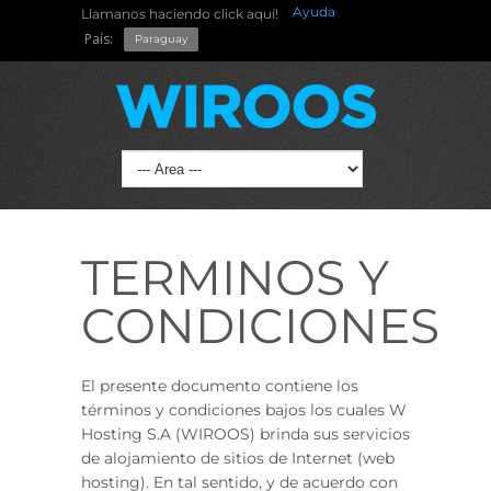
Ayuda
Llamanos haciendo click aquí!
País:
Paraguay
TERMINOS Y
CONDICIONES
El presente documento contiene los
términos y condiciones bajos los cuales W
Hosting S.A (WIROOS) brinda sus servicios
de alojamiento de sitios de Internet (web
hosting). En tal sentido, y de acuerdo con