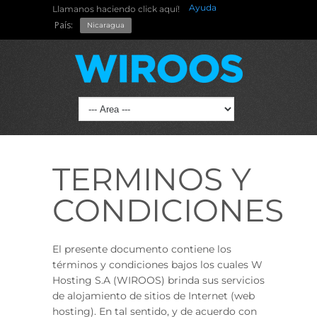
Ayuda
Llamanos haciendo click aquí!
País:
Nicaragua
TERMINOS Y
CONDICIONES
El presente documento contiene los
términos y condiciones bajos los cuales W
Hosting S.A (WIROOS) brinda sus servicios
de alojamiento de sitios de Internet (web
hosting). En tal sentido, y de acuerdo con