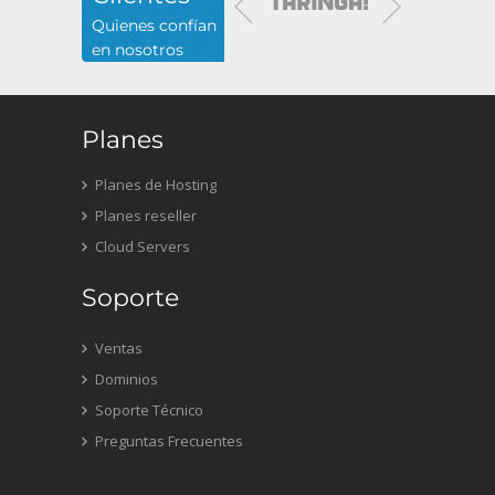
Quienes confían
en nosotros
Planes
Planes de Hosting
Planes reseller
Cloud Servers
Soporte
Ventas
Dominios
Soporte Técnico
Preguntas Frecuentes