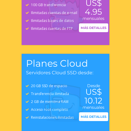
US$
100 GB transferencia
4.95
Ilimitadas cuentas de e-mail
mensuales
Ilimitadas bases de datos
MÁS DETALLES
Ilimitadas cuentas de FTP
Planes Cloud
Servidores Cloud SSD desde:
Desde
20 GB SSD de espacio
US$
Transferencia ilimitada
10.12
2 GB de memoria RAM
mensuales
Acceso root completo
MÁS DETALLES
Reinstalaciones ilimitadas