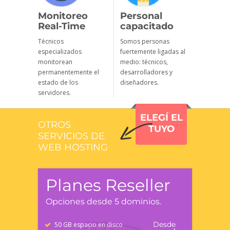
Monitoreo
Personal
Real-Time
capacitado
Técnicos
Somos personas
especializados
fuertemente ligadas al
monitorean
medio: técnicos,
permanentemente el
desarrolladores y
estado de los
diseñadores.
servidores.
ELEGÍ EL
OTROS
TUYO
SERVICIOS DE
WEB HOSTING
Planes Reseller
Opciones desde 5 dominios.
Desde
50 GB espacio en disco