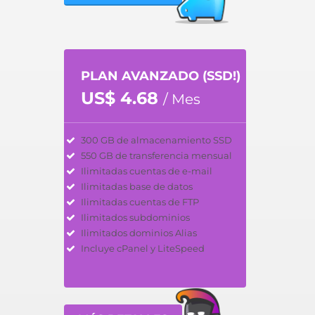
PLAN AVANZADO (SSD!)
US$ 4.68
/ Mes
300 GB de almacenamiento SSD
550 GB de transferencia mensual
Ilimitadas cuentas de e-mail
Ilimitadas base de datos
Ilimitadas cuentas de FTP
Ilimitados subdominios
Ilimitados dominios Alias
Incluye cPanel y LiteSpeed