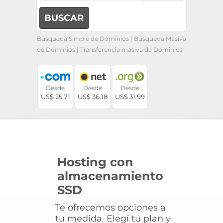
Búsqueda Simple de Dominios
|
Búsqueda Masiva
de Dominios
|
Transferencia masiva de Dominios
Desde
Desde
Desde
US$ 25.71
US$ 36.18
US$ 31.99
Hosting con
almacenamiento
SSD
Te ofrecemos opciones a
tu medida. Elegí tu plan y