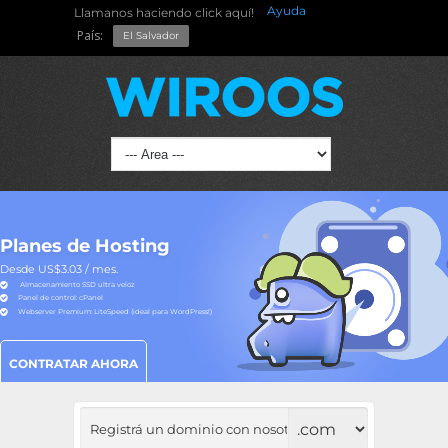
Ayuda
Llamanos haciendo click aquí!
País:
El Salvador
Planes de Hosting
Desde US$3.03 / mes.
Almacenamiento SSD ultra veloz
Panel de control: cPanel
Webserver Premium: LiteSpeed (ideal para WordPress!)
CONTRATAR AHORA