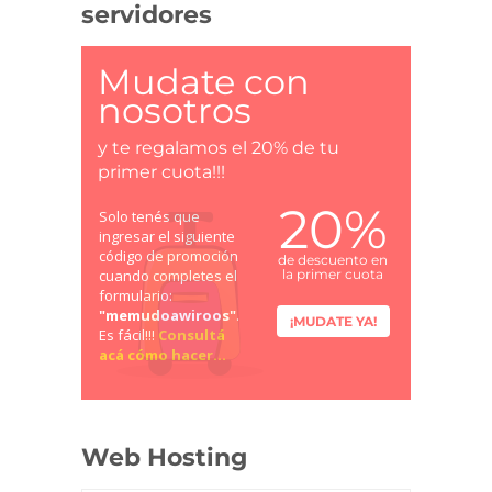
servidores
Mudate con
nosotros
y te regalamos el 20% de tu
primer cuota!!!
20%
Solo tenés que
ingresar el siguiente
código de promoción
de descuento en
cuando completes el
la primer cuota
formulario:
"memudoawiroos"
.
¡MUDATE YA!
Es fácil!!!
Consultá
acá cómo hacer...
Web Hosting