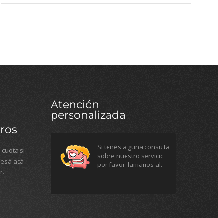
Atención
personalizada
ros
Si tenés alguna consulta
 cuota si
sobre nuestro servicio
gresá acá
por favor llamanos al:
r.