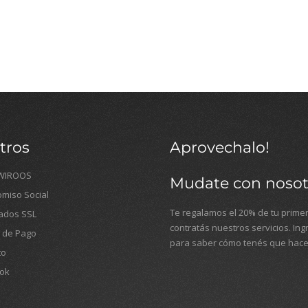
tros
Aprovechalo!
WIROOS
Mudate con nosot
miso Social
Te regalamos el 20% de tu primer
cados SSL
contratás nuestros servicios. In
 de Pago
para saber cómo tenés que hace
to
ok