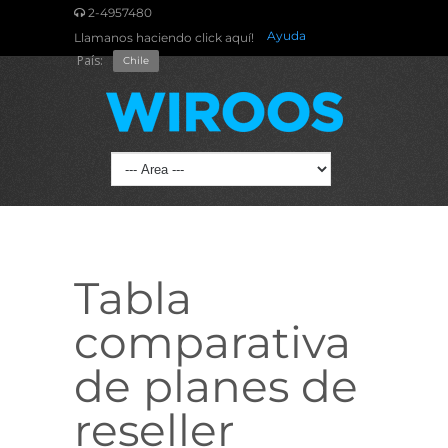
2-4957480
Ayuda
Llamanos haciendo click aquí!
País:
Chile
Tabla
comparativa
de planes de
reseller