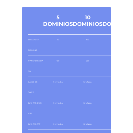
5
10
20
DOMINIOS
DOMINIOS
DOMINIOS
ESPACIO EN
50
100
200
DISCO GB
TRANSFERENCIA
100
200
400
GB
BASES DE
Ilimitadas
Ilimitadas
Ilimitadas
DATOS
CUENTAS DE E-
Ilimitadas
Ilimitadas
Ilimitadas
MAIL
CUENTAS FTP
Ilimitadas
Ilimitadas
Ilimitadas