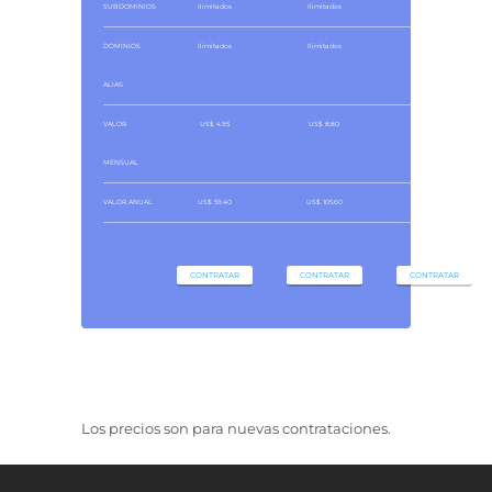
SUBDOMINIOS
Ilimitados
Ilimitados
Ilimitados
DOMINIOS
Ilimitados
Ilimitados
Ilimitados
ALIAS
VALOR
US$ 4.95
US$ 8.80
US$ 14.30
MENSUAL
VALOR ANUAL
US$ 59.40
US$ 105.60
US$ 114.40
CONTRATAR
CONTRATAR
CONTRATAR
Los precios son para nuevas contrataciones.