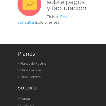
sobre pagos
y facturación
Ticket:
Enviar
consulta
(solo clientes)
Planes
Planes de Hosting
Planes reseller
Cloud Servers
Soporte
Ventas
Dominios