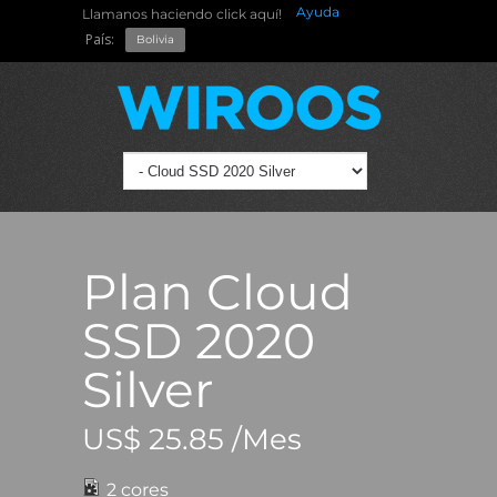
Ayuda
Llamanos haciendo click aquí!
País:
Bolivia
Plan Cloud
SSD 2020
Silver
US$ 25.85 /Mes
2 cores