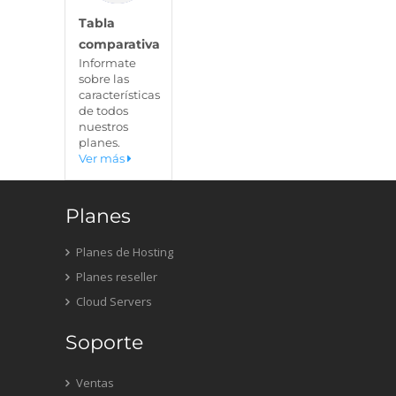
Tabla
comparativa
Informate
sobre las
características
de todos
nuestros
planes.
Ver más
Planes
Planes de Hosting
Planes reseller
Cloud Servers
Soporte
Ventas