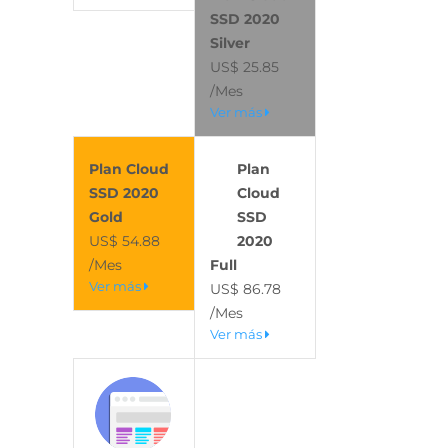
SSD 2020
Silver
US$ 25.85
/Mes
Ver más
Plan Cloud
Plan
SSD 2020
Cloud
Gold
SSD
US$ 54.88
2020
/Mes
Full
Ver más
US$ 86.78
/Mes
Ver más