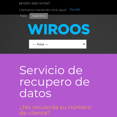
0810-888-947667
Ayuda
Llamanos haciendo click aquí!
País:
Argentina
Servicio de
recupero de
datos
¿No recuerda su número
de cliente?